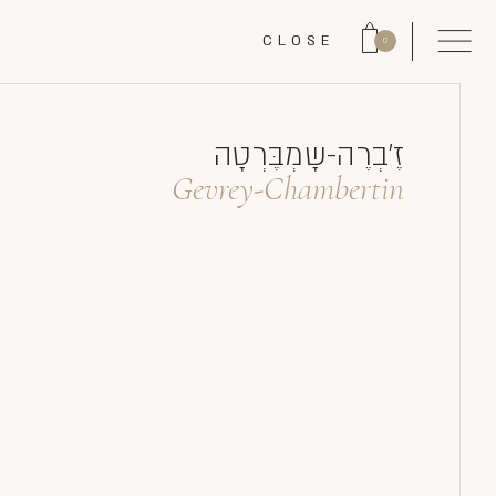
CLOSE
0
זֶ'בְרֶה-שָמְבֶּרְטָה
Gevrey-Chambertin