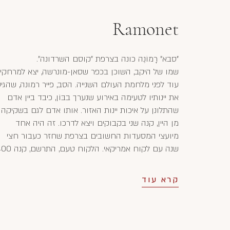
Ramonet
"סבא" רָמוֹנֶה כונה בצרפת "קוסם השרדונה".
שמו של היקב, השוכן בכפר שסאן-מונרשה, יצא למרחקי
עוד לפני מלחמת העולם השנייה. הסב, פייר רמונה, שהגי
את יינותיו לטעימה באירוע שנערך בבּוֹן, כיבד ביין אדם
שהתלונן על איכות יינות האזור. אותו אדם לגם בשקיקה
מן היין, קנה שני בקבוקים ויצא לדרכו. זה היה אחד
מיועצי המסעדות החשובים בצרפת שחזר כעבור חצי
שנה עם לקוח אמריקאי. הלקוח טעם, התר
ארגזי יין לבן ואדום והבטיח לשלם בהקדם. השנה הייתה
1938. היין סופק, המלחמה פרצה והתשלום התעכב
קרא עוד
והועבר ליקב רק בתומה, אך בזמן זה הפכו יינות היקב
מפורסמים ומבוקשים בארה"ב.