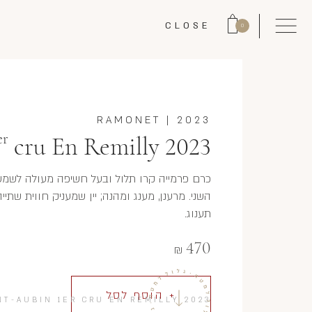
CLOSE
0
RAMONET
|
2023
er
cru En Remilly 2023
כרם פרמייה קרו תלול ובעל חשיפה מעולה לשמש, ה
השני. מרענן, מענג ומהנה; יין שמעניק חווית שתי
תענוג.
470
₪
+ הוסף לסל
NT-AUBIN 1ER CRU EN REMILLY 2023