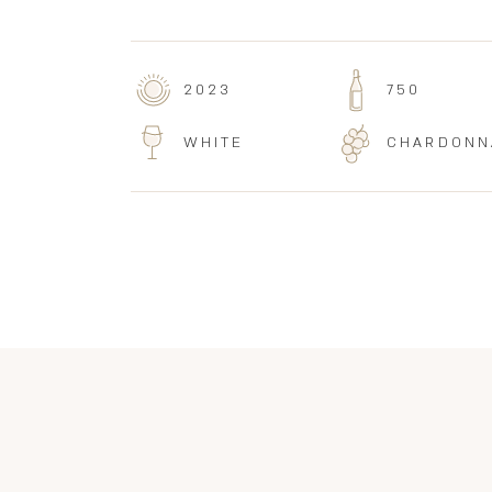
2023
750
WHITE
CHARDONN