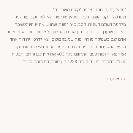
"סבא" רָמוֹנֶה כונה בצרפת "קוסם השרדונה".
שמו של היקב, השוכן בכפר שסאן-מונרשה, יצא למרחקים עוד לפני
מלחמת העולם השנייה. הסב, פייר רמונה, שהגיש את יינותיו לטעימה
באירוע שנערך בבּוֹן, כיבד ביין אדם שהתלונן על איכות יינות האזור. אותו
אדם לגם בשקיקה מן היין, קנה שני בקבוקים ויצא לדרכו. זה היה אחד
מיועצי המסעדות החשובים בצרפת שחזר כעבור חצי שנה עם לקוח
אמריקאי. הלקוח טעם, התרשם, קנה 400 ארגזי יין לבן ואדום והבטיח
לשלם בהקדם. השנה הייתה 1938. היין סופק, המלחמה פרצה
והתשלום התעכב והועבר ליקב רק בתומה, אך בזמן זה הפכו יינות
היקב מפורסמים ומבוקשים בארה"ב.
קרא עוד