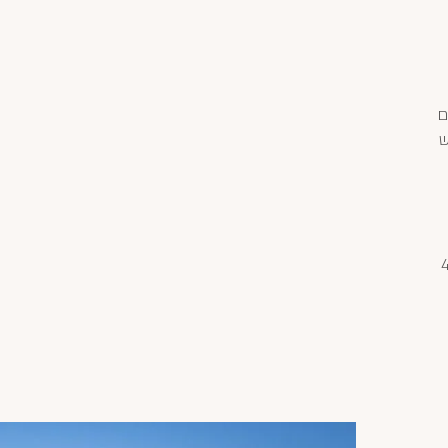
ם
ש
שם, קנה 400