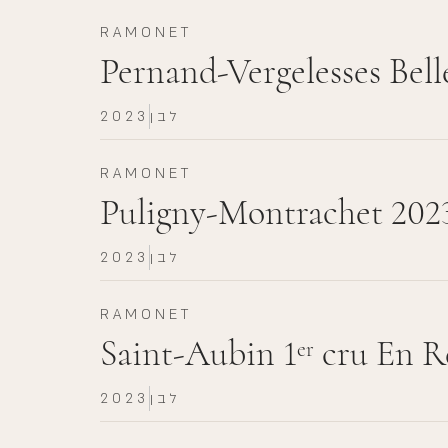
RAMONET
Pernand-Vergelesses Belle
לבן
2023
RAMONET
Puligny-Montrachet 202
לבן
2023
RAMONET
Saint-Aubin 1
cru En R
er
לבן
2023