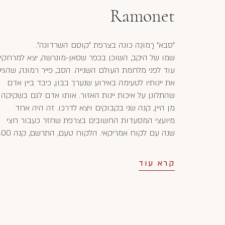
Ramonet
"סבא" רָמוֹנֶה כונה בצרפת "קוסם השרדונה".
שמו של היקב, השוכן בכפר שסאן-מונרשה, יצא למרחקי
עוד לפני מלחמת העולם השנייה. הסב, פייר רמונה, שהגי
את יינותיו לטעימה באירוע שנערך בבּוֹן, כיבד ביין אדם
שהתלונן על איכות יינות האזור. אותו אדם לגם בשקיקה
מן היין, קנה שני בקבוקים ויצא לדרכו. זה היה אחד
מיועצי המסעדות החשובים בצרפת שחזר כעבור חצי
שנה עם לקוח אמריקאי. הלקוח טעם, התר
ארגזי יין לבן ואדום והבטיח לשלם בהקדם. השנה הייתה
1938. היין סופק, המלחמה פרצה והתשלום התעכב
קרא עוד
והועבר ליקב רק בתומה, אך בזמן זה הפכו יינות היקב
מפורסמים ומבוקשים בארה"ב.