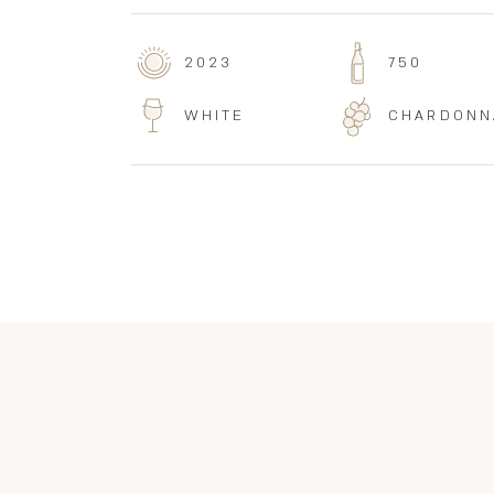
2023
750
WHITE
CHARDONN