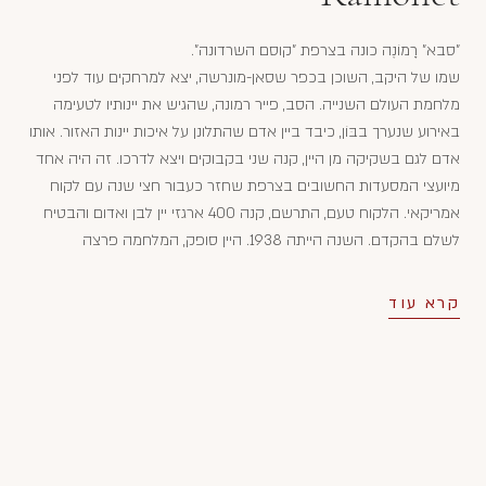
"סבא" רָמוֹנֶה כונה בצרפת "קוסם השרדונה".
שמו של היקב, השוכן בכפר שסאן-מונרשה, יצא למרחקים עוד לפני
מלחמת העולם השנייה. הסב, פייר רמונה, שהגיש את יינותיו לטעימה
באירוע שנערך בבּוֹן, כיבד ביין אדם שהתלונן על איכות יינות האזור. אותו
אדם לגם בשקיקה מן היין, קנה שני בקבוקים ויצא לדרכו. זה היה אחד
מיועצי המסעדות החשובים בצרפת שחזר כעבור חצי שנה עם לקוח
אמריקאי. הלקוח טעם, התרשם, קנה 400 ארגזי יין לבן ואדום והבטיח
לשלם בהקדם. השנה הייתה 1938. היין סופק, המלחמה פרצה
והתשלום התעכב והועבר ליקב רק בתומה, אך בזמן זה הפכו יינות
היקב מפורסמים ומבוקשים בארה"ב.
קרא עוד