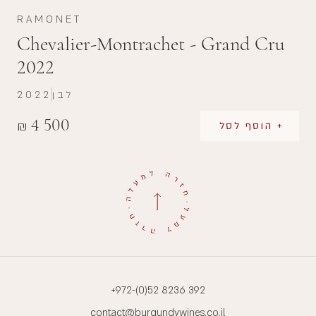
RAMONET
Chevalier-Montrachet - Grand Cru
2022
לבן
2022
4 500
₪
+ הוסף לסל
+972-(0)52 8236 392
contact@burgundywines.co.il