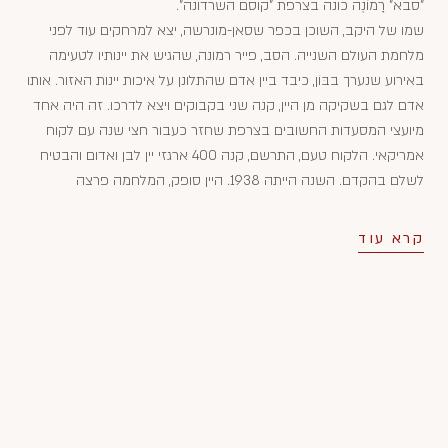
"סבא" רָמוֹנֶה כונה בצרפת "קוסם השרדונה".
שמו של היקב, השוכן בכפר שסאן-מונרשה, יצא למרחקים עוד לפני
מלחמת העולם השנייה. הסב, פייר רמונה, שהגיש את יינותיו לטעימה
באירוע שנערך בבּוֹן, כיבד ביין אדם שהתלונן על איכות יינות האזור. אותו
אדם לגם בשקיקה מן היין, קנה שני בקבוקים ויצא לדרכו. זה היה אחד
מיועצי המסעדות החשובים בצרפת שחזר כעבור חצי שנה עם לקוח
אמריקאי. הלקוח טעם, התרשם, קנה 400 ארגזי יין לבן ואדום והבטיח
לשלם בהקדם. השנה הייתה 1938. היין סופק, המלחמה פרצה
והתשלום התעכב והועבר ליקב רק בתומה, אך בזמן זה הפכו יינות
היקב מפורסמים ומבוקשים בארה"ב.
קרא עוד