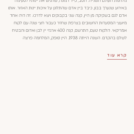
מלחמת העולם השנייה. הסב, פייר רמונה, שהגיש את יינותיו לטעימה
באירוע שנערך בבּוֹן, כיבד ביין אדם שהתלונן על איכות יינות האזור. אותו
אדם לגם בשקיקה מן היין, קנה שני בקבוקים ויצא לדרכו. זה היה אחד
מיועצי המסעדות החשובים בצרפת שחזר כעבור חצי שנה עם לקוח
אמריקאי. הלקוח טעם, התרשם, קנה 400 ארגזי יין לבן ואדום והבטיח
לשלם בהקדם. השנה הייתה 1938. היין סופק, המלחמה פרצה
והתשלום התעכב והועבר ליקב רק בתומה, אך בזמן זה הפכו יינות
היקב מפורסמים ומבוקשים בארה"ב.
קרא עוד