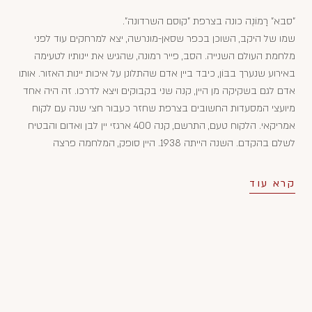
"סבא" רָמוֹנֶה כונה בצרפת "קוסם השרדונה".
שמו של היקב, השוכן בכפר שסאן-מונרשה, יצא למרחקים עוד לפני
מלחמת העולם השנייה. הסב, פייר רמונה, שהגיש את יינותיו לטעימה
באירוע שנערך בבּוֹן, כיבד ביין אדם שהתלונן על איכות יינות האזור. אותו
אדם לגם בשקיקה מן היין, קנה שני בקבוקים ויצא לדרכו. זה היה אחד
מיועצי המסעדות החשובים בצרפת שחזר כעבור חצי שנה עם לקוח
אמריקאי. הלקוח טעם, התרשם, קנה 400 ארגזי יין לבן ואדום והבטיח
לשלם בהקדם. השנה הייתה 1938. היין סופק, המלחמה פרצה
והתשלום התעכב והועבר ליקב רק בתומה, אך בזמן זה הפכו יינות
היקב מפורסמים ומבוקשים בארה"ב.
קרא עוד