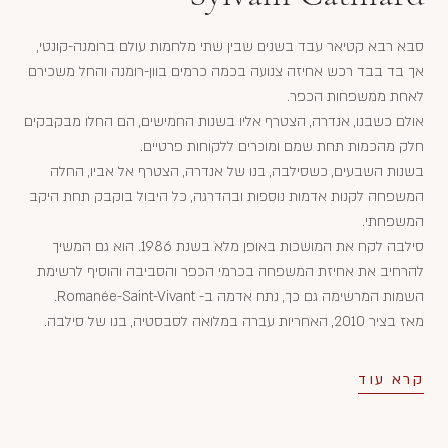
סבא רבא קטיאר עבד בשנים שבין שתי מלחמות עולם ברומנה-קונטי,
אך בד בבד רכש אחיזה צנועה בכמה כרמים בוון-רומנה והחל משכירם
לאחת ממשפחות הכפר.
אולם כשבנו, אנדרה, הצטרף אליו בשנות החמישים, הם החלו מבקבקים
חלק מהכמות תחת שמם ומוכרים ללקוחות פרטיים.
בשנות השבעים, כשסילבה, בנו של אנדרה, הצטרף אל אביו, החלה
המשפחה לקנות אדמות נוספות ובהדרגה, כל היבול בוקבק תחת היקב
המשפחתי.
סילבה לקח את המושכות באופן מלא בשנת 1986. הוא גם המשיך
להרחיב את אחיזת המשפחה בכרמי הכפר והסביבה והוסיף לרשימת
השמות המרשימה גם כך, נתח אדמה ב- Romanée-Saint-Vivant.
מאז בציר 2010, האחריות עברה במלואה לסבסטיה, בנו של סילבה.
קרא עוד