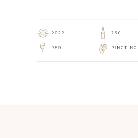
2022
750
RED
PINOT NO