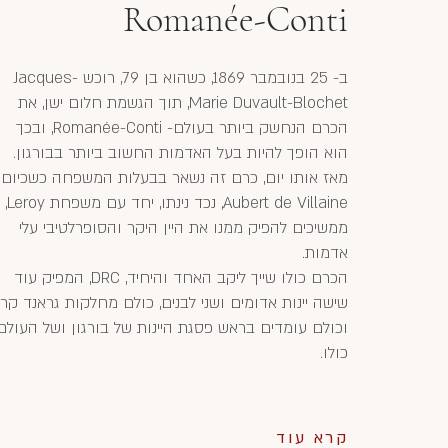
Romanée-Conti
ב- 25 בנובמבר 1869, כשהוא בן 79, רוכש Jacques-
Marie Duvault-Blochet, תוך הגשמת חלום ישן, את
הכרם הנחשק ביותר בעולם- Romanée-Conti, ובכך
הוא הופך להיות בעל האדמות החשוב ביותר בבורגון.
מאז אותו יום, כרם זה נשאר בבעלות המשפחה כשכיום
Aubert de Villaine, נכד נינתו, יחד עם משפחת Leroy,
ממשיכים להפיק ממנו את היין היקר והסופרלטיבי עלי
אדמות.
הכרם כולו שייך ליקב האחד והיחיד, DRC, המפיק עוד
שישה יינות אדומים ושני לבנים, כולם מחלקות גראנד קרו
וכולם עומדים בראש פסגת היינות של בורגון ושל העולם
כולו.
קרא עוד