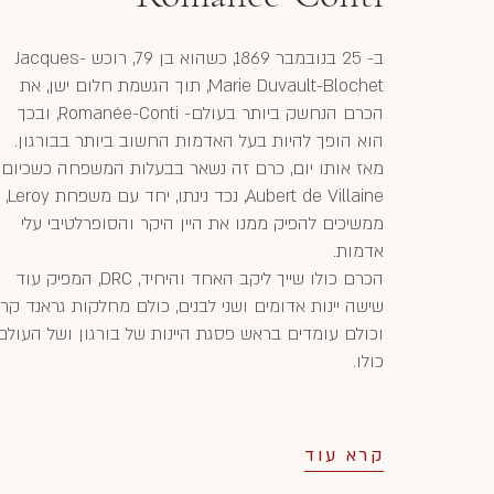
ב- 25 בנובמבר 1869, כשהוא בן 79, רוכש Jacques-
Marie Duvault-Blochet, תוך הגשמת חלום ישן, את
הכרם הנחשק ביותר בעולם- Romanée-Conti, ובכך
הוא הופך להיות בעל האדמות החשוב ביותר בבורגון.
מאז אותו יום, כרם זה נשאר בבעלות המשפחה כשכיום
Aubert de Villaine, נכד נינתו, יחד עם משפחת Leroy,
ממשיכים להפיק ממנו את היין היקר והסופרלטיבי עלי
אדמות.
הכרם כולו שייך ליקב האחד והיחיד, DRC, המפיק עוד
שישה יינות אדומים ושני לבנים, כולם מחלקות גראנד קרו
וכולם עומדים בראש פסגת היינות של בורגון ושל העולם
כולו.
קרא עוד