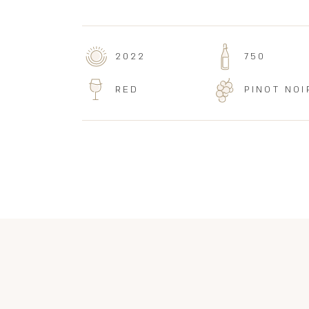
2022
750
RED
PINOT NOI