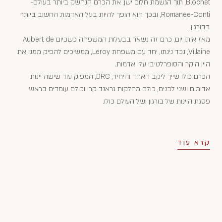
Blochet, תוך הגשמת חלום ישן, את הכרם הנחשק ביותר בעולם-
Romanée-Conti, ובכך הוא הופך להיות בעל האדמות החשוב ביותר
בבורגון.
מאז אותו יום, כרם זה נשאר בבעלות המשפחה כשכיום Aubert de
Villaine, נכד נינתו, יחד עם משפחת Leroy, ממשיכים להפיק ממנו את
היין היקר והסופרלטיבי עלי אדמות.
הכרם כולו שייך ליקב האחד והיחיד, DRC, המפיק עוד שישה יינות
אדומים ושני לבנים, כולם מחלקות גראנד קרו וכולם עומדים בראש
פסגת היינות של בורגון ושל העולם כולו.
קרא עוד