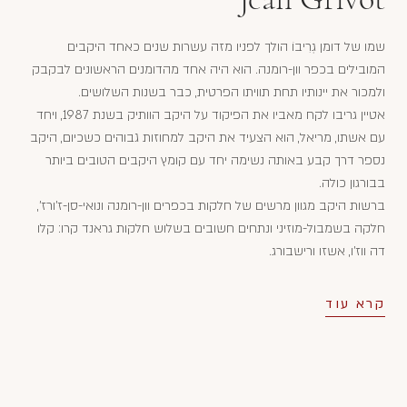
שמו של דומן גְרִיבוֹ הולך לפניו מזה עשרות שנים כאחד היקבים
המובילים בכפר וון-רומנה. הוא היה אחד מהדומנים הראשונים לבקבק
ולמכור את יינותיו תחת תוויתו הפרטית, כבר בשנות השלושים.
אטיין גריבו לקח מאביו את הפיקוד על היקב הוותיק בשנת 1987, ויחד
עם אשתו, מריאל, הוא הצעיד את היקב למחוזות גבוהים כשכיום, היקב
נספר דרך קבע באותה נשימה יחד עם קומץ היקבים הטובים ביותר
בבורגון כולה.
ברשות היקב מגוון מרשים של חלקות בכפרים וון-רומנה ונואי-סן-ז'ורז',
חלקה בשמבול-מוזיני ונתחים חשובים בשלוש חלקות גראנד קרו: קלו
דה ווז'ו, אשזו ורישבורג.
קרא עוד