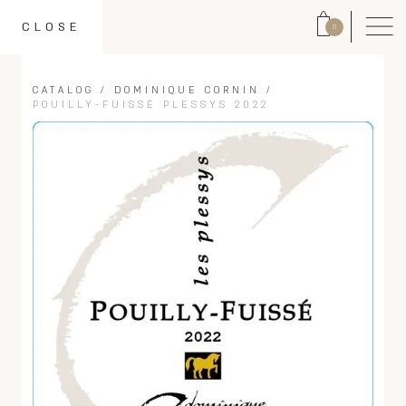
CLOSE
0
CATALOG
/
DOMINIQUE CORNIN
/
POUILLY-FUISSÉ PLESSYS 2022