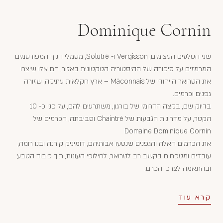
Dominique Cornin
שני הסלעים העצומים, Vergisson ו- Solutré, מסמלי הנוף המפורסמים
המרמזים על סיפורה של ההיסטוריה הטקטונית באזור, הם אלו שיצרו
את הטרואר הייחודי של Mâconnais – ארץ חקלאית עתיקה, שזורה
גפנים וכרמים.
בדיוק שם, בקצה הדרומי של בורגון, משתרעים להם, על פני כ- 10
הקטר, על מדרונות הגבעות של Chaintré וסביבתה, הכרמים של
Domaine Dominique Cornin
את הכרמים האלה והגפנים שנטעו אבותיהם, דומיניק קורנה ובנו רומה,
עובדים ומטפחים בקשב רב לטרואר, לחילופי העונות, תוך כיבוד הטבע
ובהתאמה לצרכי הכרם.
קרא עוד