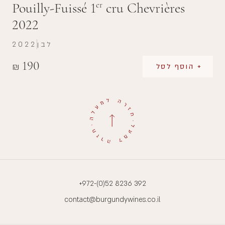
Pouilly-Fuissé 1
cru Chevrières
er
2022
לבן
2022
190
₪
+ הוסף לסל
+972-(0)52 8236 392
contact@burgundywines.co.il