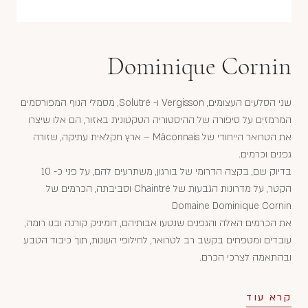
Dominique Cornin
שני הסלעים העצומים, Vergisson ו- Solutré, מסמלי הנוף המפורסמים
המרמזים על סיפורה של ההיסטוריה הטקטונית באזור, הם אלו שיצרו
את הטרואר הייחודי של Mâconnais – ארץ חקלאית עתיקה, שזורה
גפנים וכרמים.
בדיוק שם, בקצה הדרומי של בורגון, משתרעים להם, על פני כ- 10
הקטר, על מדרונות הגבעות של Chaintré וסביבתה, הכרמים של
Domaine Dominique Cornin
את הכרמים האלה והגפנים שנטעו אבותיהם, דומיניק קורנה ובנו רומה,
עובדים ומטפחים בקשב רב לטרואר, לחילופי העונות, תוך כיבוד הטבע
ובהתאמה לצרכי הכרם.
קרא עוד