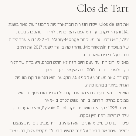
Clos de Tart
את Clos de Tart ייסדו הנזירות הברנארדיניות מהמנזר של טאר בשנת
1141 והן החזיקו בו עד המהפכה הצרפתית. לאחר המהפכה, בשנת
1792, הוא נרכש ע"י משפחת Marey-Monge וב- 1932 הוא עבר לידיה
של משפחת Mommessin, שהחזיקה בו עד לשנת 2017 עת היקב
נרכש על ידי פרנסואה פינו.
מאז ימי הנזירות ועד עצם היום הזה לא חולק הכרם, ולעובדה שהחליף
רק שלוש ידיים בכ- 900 שנה אין אח ורע בבורגון.
קלו דה טאר משתרע על פני 7.53 הקטאר והוא הגראנד קרו מונופול
הגדול ביותר בבורגון כולה.
הוא אחד מארבעת כרמי הגראנד קרו של הכפר מורה-סן-דני והוא
ממוקם בחלקו הדרומי ביותר ונושק לכרם בון-מאר.
בשנת 1995 לקח את מושכות היקב, Sylvain-Pitiot, ומאז הגעתו היקב
עלה לגדולות ורמת היין נסקה.
פיטיו הכניס שינויים מהותיים; הוא הנהיג ברירת ענבים קפדנית, צמצם
יבולים, איחר את הבציר על מנת להשיג הבשלה מקסימאלית, רכש ציוד