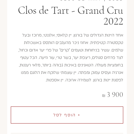
Clos de Tart - Grand Cru
2022
אחד היינות הגדולים של בורגון. יין קלאסי, אלגנטי, מרוכז ובעל
טקסטורה קטיפתית. אחוז ניכר מהענבים הותסס באשכולות
שלמים. עשיר בניחוחות וטעמים "קרים" של פרי יער אדום וכחול,
לצד פרחים סגולים, ריצפת יער, בשר טרי, עור וזיעה. הכל עטוף
בחומציות מעולה. הטאנינים באיכות גבוהה ביותר, מלאי רעננות,
אנרגיה ועסיס עמוק ומפתה. יין עוצמתי שלוקח את הלוגם ממנו
לפסגת יינות בורגון. לשמירה ארוכה. יין אספנות.
3 900
₪
+ הוסף לסל