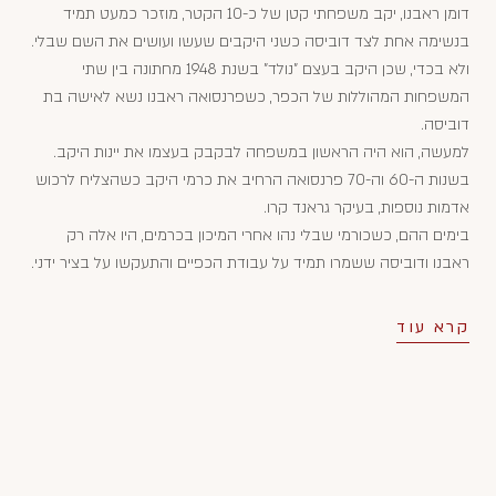
דומן ראבנו, יקב משפחתי קטן של כ-10 הקטר, מוזכר כמעט תמיד
בנשימה אחת לצד דוביסה כשני היקבים שעשו ועושים את השם שבלי.
ולא בכדי, שכן היקב בעצם "נולד" בשנת 1948 מחתונה בין שתי
המשפחות המהוללות של הכפר, כשפרנסואה ראבנו נשא לאישה בת
דוביסה.
למעשה, הוא היה הראשון במשפחה לבקבק בעצמו את יינות היקב.
בשנות ה-60 וה-70 פרנסואה הרחיב את כרמי היקב כשהצליח לרכוש
אדמות נוספות, בעיקר גראנד קרו.
בימים ההם, כשכורמי שבלי נהו אחרי המיכון בכרמים, היו אלה רק
ראבנו ודוביסה ששמרו תמיד על עבודת הכפיים והתעקשו על בציר ידני.
קרא עוד