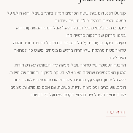
Jean Durup הינו בעל שטח הכרמים הגדול ביותר בשבלי והוא חולש על
כמעט אלפיים דונמים, כולם נטועים שרדונה.
ליקב כרמים ב'פטי שבלי' ו'שבלי וילאז'' אבל הנתח המשמעותי הוא
במגוון מרתק של חלקות פרמייה קרו.
טעימה ביקב, שעוברת על כל המבחר הגדול של היינות, נותנת תמונה
טרואריסטית מרתקת שלאחריה מרגישים מומחים, פשוט כך, לטרואר
השבליזייני.
ההבנה העמוקה של טרואר שבלי מגיעה לידי הבשלה לא רק הודות
למגוון האפלסיונים שהיקב מציג אלא בעיקר ל"ניקיון" והטוהר של היינות.
ללא כל מיסוך טעמי עץ, שמרים, אלכוהול או טקסטורה מלאה – יינות
היקב, שעוברים ויניפיקציה עדינה, פשוטה, עם אפס מניפולציות, מציגים
את הטרואר השבליזייני במלוא הקסם שלו ועל כל דקויותיו.
קרא עוד