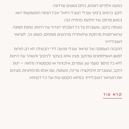
כמעט אלפיים דונמים, כולם נטועים שרדונה.
ליקב כרמים ב'פטי שבלי' ו'שבלי וילאז'' אבל הנתח המשמעותי הוא
במגוון מרתק של חלקות פרמייה קרו.
טעימה ביקב, שעוברת על כל המבחר הגדול של היינות, נותנת תמונה
טרואריסטית מרתקת שלאחריה מרגישים מומחים, פשוט כך, לטרואר
השבליזייני.
ההבנה העמוקה של טרואר שבלי מגיעה לידי הבשלה לא רק הודות
למגוון האפלסיונים שהיקב מציג אלא בעיקר ל"ניקיון" והטוהר של היינות.
ללא כל מיסוך טעמי עץ, שמרים, אלכוהול או טקסטורה מלאה – יינות
היקב, שעוברים ויניפיקציה עדינה, פשוטה, עם אפס מניפולציות, מציגים
את הטרואר השבליזייני במלוא הקסם שלו ועל כל דקויותיו.
קרא עוד