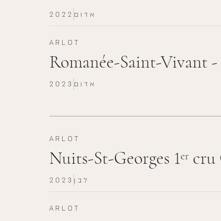
אדום
2022
ARLOT
Romanée-Saint-Vivant -
אדום
2023
ARLOT
Nuits-St-Georges 1
cru 
er
לבן
2023
ARLOT