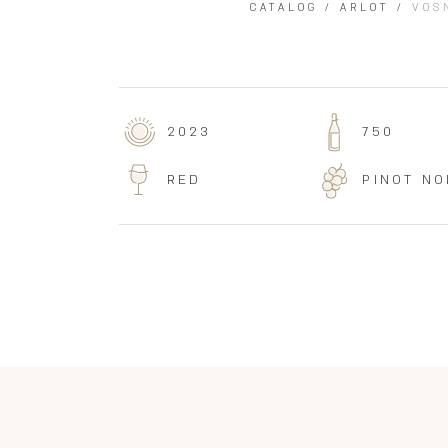
CATALOG
/
ARLOT
/
VOS
2023
750
RED
PINOT NO