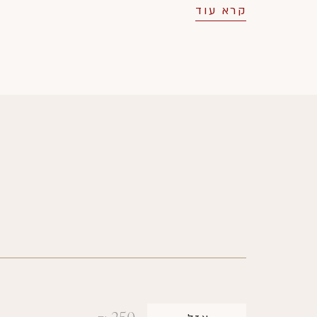
ובוון-רומנה פרמייה קרו סושו. שטח הכרמים הכולל מגיע
קרא עוד
ל- 14 הקטר.