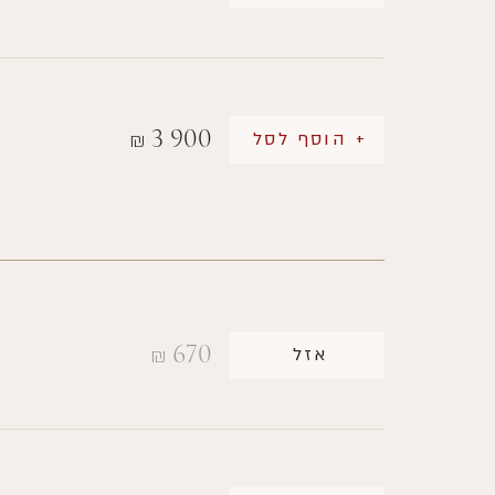
3 900
+ הוסף לסל
₪
670
אזל
₪