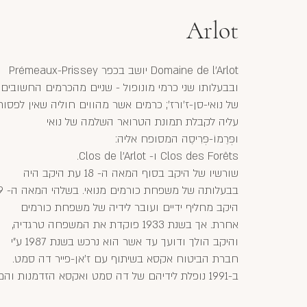
Arlot
Domaine de l'Arlot יושב בכפר Prémeaux-Prissey
ובבעלותו שני כרמי מונופול - שניים מהכרמים החשובים
של נואי-סן-ז'ורז'; כרמים אשר מהווים חוליה שאין לפסוח
עליה לקבלת תמונת הטרואר השלמה של נואי
ופְּרֶמוֹ-פְּרִיסֶה המסופח אליה:
Clos des Forêts ו- Clos de l’Arlot.
שורשיו של היקב בסוף המאה ה- 18 עת היקב היה
בבעלותה של משפחת 
היקב מחליף ידיים ועובר לידיה של משפחת כורמים
אחרת. אך בשנת 1933 פוקדת את המשפחה טרגדיה,
והיקב הולך ודועך עד אשר הוא נרכש בשנת 1987 ע"י
חברת הביטוח אקסא בשיתוף עם ז'אן-פייר דה סמט.
ב-1991 נופלת לידיהם של דה סמט ואקסא הזדמנות והם
מרחיבים את כרמי היקב ברכישת נתח ברומנה-סן-ויואן