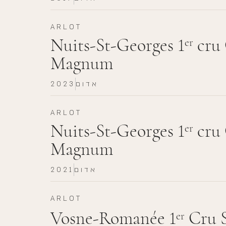
ARLOT
Nuits-St-Georges 1
cru 
er
Magnum
אדום
2023
ARLOT
Nuits-St-Georges 1
cru 
er
Magnum
אדום
2021
ARLOT
Vosne-Romanée 1
Cru S
er