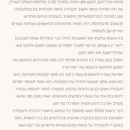
סיפורו של היקב הקטן מוון-רומנה, מתחיל סביב מלחמת העולם השנייה,
עת רנה מוניירה נאסר והוצב לעבודה בחווה חקלאית בצ'כוסלובקיה;
שם, למרבה הפרדוקסאליות, התאהב בעבודת הגיזום והחריש.
לכששב מהמלחמה, היה לאחד מהכורמים הראשונים שפיתח קשרים
ישירים עם לקוחותיו.
בנו ואשתו שלקחו את המושכות החלו כבר בתחילת שנות השבעים
לייצר יין בעצמם, על פני למוכרו לסוחרים, ונמשכו לסגנון אלגנטי ונשי
שהחל לעצב את יינות היקב.
פסקל בנם, שגדל בין הגפנים ומרתף היין, ספג למין הרגע הראשון את
הסגנון האלגנטי והשקט של יינות הוריו.
אם את צעדיו הראשונים עשה ביקב רק מתוך סקרנות וחקרנות, היום
הוא מונע מתוך תשוקה וחזרה אל המקורות. הוא פועל לשימור יסודות
העבודה אותם קבעו הדורות שלפניו, במטרה לחזור לשיטות עבודה
ידניות כמו אלו של שנות החמישים והשישים. זאת כמובן תוך שהוא
משלב את כל הידע והציוד המודרני של ימנו.
כבר בשנת 2006 נטש פאסקל כל שימוש בחומרי הדברה והעבודה
המונהגת בכרמים בעיקרה אורגנית וככל הניתן גם ביו דינאמית, זאת
במקביל להקפדה על טיפוח גפנים בוגרות מייחורים של "גפן האם