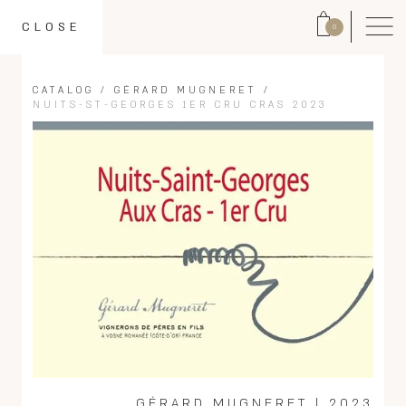
CLOSE
0
CATALOG
/
GÉRARD MUGNERET
/
NUITS-ST-GEORGES 1ER CRU CRAS 2023
GÉRARD MUGNERET
|
2023