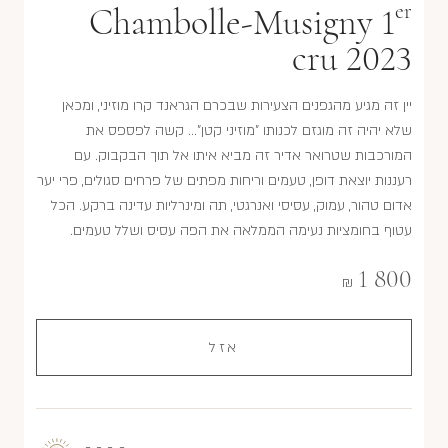
er
Chambolle-Musigny 1
cru 2023
יין זה מגיע מהגפנים הצעירות שבכרם הגראנד קרו מוזיני, ומכאן
שלא יהיה זה מוגזם לכנותו "מוזיני קטן"... קשה לפספס את
המורכבות שטרואר אדיר זה מביא איתו אל תוך הבקבוק. עם
רעננות יוצאת דופן, טעמים וריחות מפתים של פרחים סגולים, פרי יער
אדום טהור, עמוק, עסיסי ואנרגטי, תה ומינרליות עדינה ברקע. הכל
עטוף בחומציות נעימה הממלאה את הפה עסיס ושלל טעמים.
1 800
₪
אזל