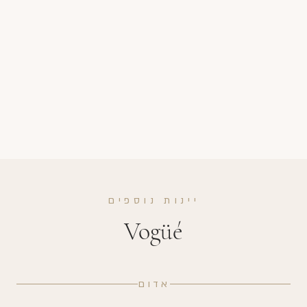
יינות נוספים
Vogüé
אדום