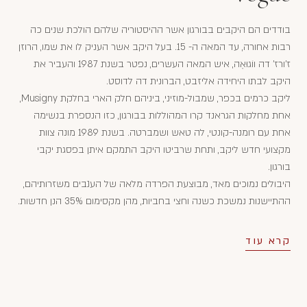
בודדים הם היקבים בבורגון אשר ההיסטוריה שלהם הולכת שנים כה
רבות אחורה, עד המאה ה- 15. בעל היקב אשר העניק לו את שמו, הרוזן
ז'ורז' דה ווֹגוּאֶה, איש המאה העשרים, נפטר בשנת 1987 והעביר את
היקב לבתו היחידה אליזבט, הברונית דה לדוסט.
ליקב כרמים בכפר, שמבול-מוזיני, ביניהם חלק הארי בחלקת Musigny,
אחת מחלקות הגראנד קרו המהוללות בבורגון, כזו הנספרת בנשימה
אחת עם רומנה-קונטי, לה טאש ושמברטה. בשנת 1989 מונה צוות
מקצועי חדש ליקב, ותחת שרביטו היקב התמקם איתן בפסגת יקבי
בורגון.
היבולים נמוכים מאד, מבוצעת הפרדה מלאה של הענבים משזרותיהם,
ההתיישנות נמשכת כשנה וחצי בחביות, מהן מקסימום 35% הנן חדשות.
קרא עוד