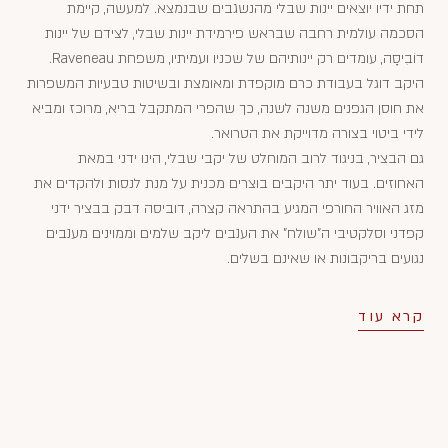
תחת ידיו יוצאים יינות שבלי מהנשגבים שבנמצא. למעשה, קיימת
הסכמה עולמית רחבה שבראש פירמידת יינות שבלי, לצידם של יינות
דוֹבִיסָה, עומדים רק יינותיהם של שכניו ועמיתיו, משפחת Raveneau.
היקב דוגל בעבודת כרם מוקפדת ומאומצת ובשיטות טבעיות המשפרות
את חוסן הגפנים משנה לשנה, כך שהפרי המתקבל בריא, מרוכז ומביא
לידי ביטוי בצורה מדוייקת את הטרואר.
גם הבציר, בניגוד לרוב המוחלט של יקבי שבלי, הינו ידני במאת
האחוזים. בעוד יתר היקבים בוצרים מכנית על מנת לנסות ולהקדים את
מזג האוויר החורפי המגיע בהתראה קצרה, דוביסה דבק בבציר ידני
קפדני וסלקטיבי ה"שולח" את הענבים ליקב שלמים וממוינים מענבים
נגועים בריקבונות או שאינם בשלים.
קרא עוד